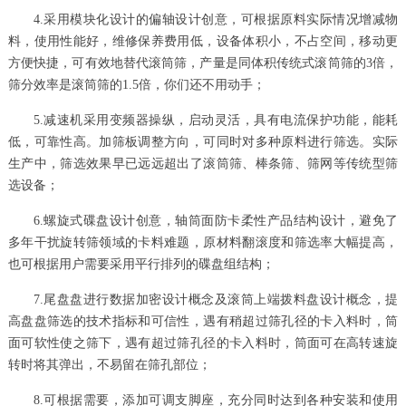
4.采用模块化设计的偏轴设计创意，可根据原料实际情况增减物
料，使用性能好，维修保养费用低，设备体积小，不占空间，移动更
方便快捷，可有效地替代滚筒筛，产量是同体积传统式滚筒筛的3倍，
筛分效率是滚筒筛的1.5倍，你们还不用动手；
5.减速机采用变频器操纵，启动灵活，具有电流保护功能，能耗
低，可靠性高。加筛板调整方向，可同时对多种原料进行筛选。实际
生产中，筛选效果早已远远超出了滚筒筛、棒条筛、筛网等传统型筛
选设备；
6.螺旋式碟盘设计创意，轴筒面防卡柔性产品结构设计，避免了
多年干扰旋转筛领域的卡料难题，原材料翻滚度和筛选率大幅提高，
也可根据用户需要采用平行排列的碟盘组结构；
7.尾盘盘进行数据加密设计概念及滚筒上端拨料盘设计概念，提
高盘盘筛选的技术指标和可信性，遇有稍超过筛孔径的卡入料时，筒
面可软性使之筛下，遇有超过筛孔径的卡入料时，筒面可在高转速旋
转时将其弹出，不易留在筛孔部位；
8.可根据需要，添加可调支脚座，充分同时达到各种安装和使用