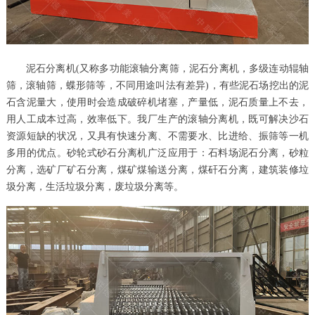
泥石分离机(又称多功能滚轴分离筛，泥石分离机，多级连动辊轴
筛，滚轴筛，蝶形筛等，不同用途叫法有差异)，有些泥石场挖出的泥
石含泥量大，使用时会造成破碎机堵塞，产量低，泥石质量上不去，
用人工成本过高，效率低下。我厂生产的滚轴分离机，既可解决沙石
资源短缺的状况，又具有快速分离、不需要水、比进给、振筛等一机
多用的优点。砂轮式砂石分离机广泛应用于：石料场泥石分离，砂粒
分离，选矿厂矿石分离，煤矿煤输送分离，煤矸石分离，建筑装修垃
圾分离，生活垃圾分离，废垃圾分离等。