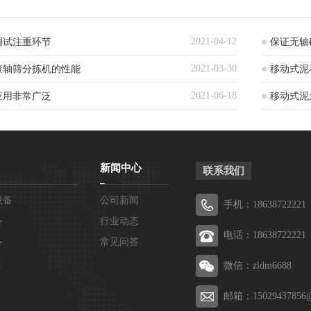
2021-04-12
调试注重环节
保证无轴
2021-03-30
滚轴筛分拣机的性能
移动式泥
2021-06-18
应用非常广泛
移动式泥
新闻中心
联系我们
设备
公司新闻
手机：18638722221
备
行业动态
电话：18638722221
备
常见问答
微信：zldm6688
邮箱：15029437856@