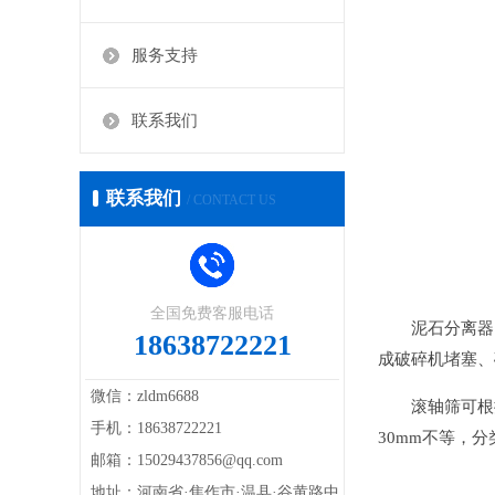
服务支持
联系我们
联系我们
/ CONTACT US
全国免费客服电话
泥石分离器
18638722221
成破碎机堵塞、
微信：zldm6688
滚轴筛可根
手机：18638722221
30mm不等，分
邮箱：15029437856@qq.com
地址：河南省·焦作市·温县·谷黄路中