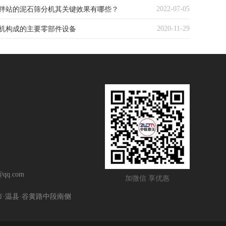
2022-07-05
拌站的泥石筛分机其关键效果有哪些？
2020-11-29
机构成的主要零部件设备
qq.com
加微信 享优惠
市·温县·谷黄路中段南侧