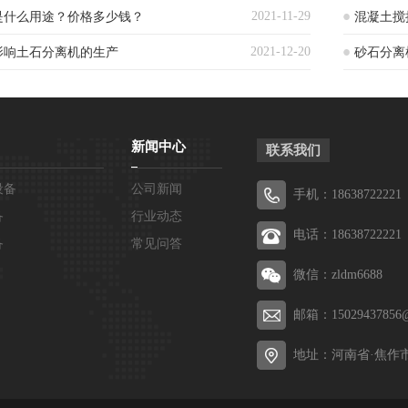
2021-11-29
是什么用途？价格多少钱？
混凝土搅
2021-12-20
影响土石分离机的生产
砂石分离
新闻中心
联系我们
设备
公司新闻
手机：18638722221
备
行业动态
电话：18638722221
备
常见问答
微信：zldm6688
邮箱：15029437856@
地址：河南省·焦作