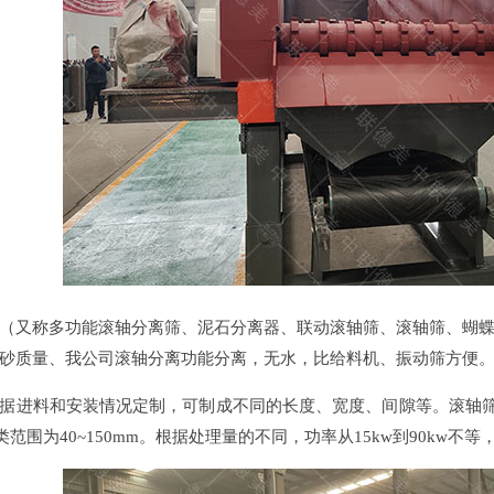
（又称多功能滚轴分离筛、泥石分离器、联动滚轴筛、滚轴筛、蝴
砂质量、我公司滚轴分离功能分离，无水，比给料机、振动筛方便
据进料和安装情况定制，可制成不同的长度、宽度、间隙等。滚轴筛
类范围为40~150mm。根据处理量的不同，功率从15kw到90kw不等，